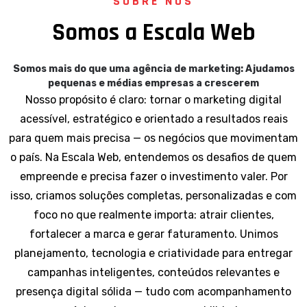
SOBRE NÓS
S
o
m
o
s
a
E
s
c
a
l
a
W
e
b
Somos mais do que uma agência de marketing: Ajudamos
pequenas e médias empresas a crescerem
Nosso propósito é claro: tornar o marketing digital
acessível, estratégico e orientado a resultados reais
para quem mais precisa — os negócios que movimentam
o país. Na Escala Web, entendemos os desafios de quem
empreende e precisa fazer o investimento valer. Por
isso, criamos soluções completas, personalizadas e com
foco no que realmente importa: atrair clientes,
fortalecer a marca e gerar faturamento. Unimos
planejamento, tecnologia e criatividade para entregar
campanhas inteligentes, conteúdos relevantes e
presença digital sólida — tudo com acompanhamento