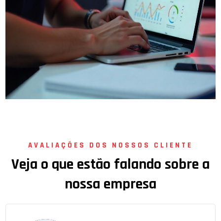
AVALIAÇÕES DOS NOSSOS CLIENTE
V
e
j
a
o
q
u
e
e
s
t
ã
o
f
a
l
a
n
d
o
s
o
b
r
e
a
n
o
s
s
a
e
m
p
r
e
s
a