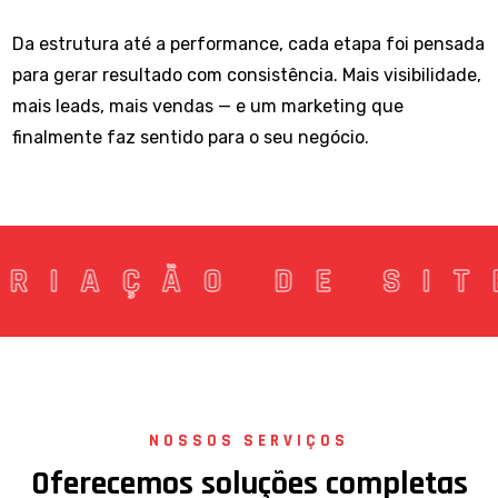
Da estrutura até a performance, cada etapa foi pensada
para gerar resultado com consistência. Mais visibilidade,
mais leads, mais vendas — e um marketing que
finalmente faz sentido para o seu negócio.
CRIAÇÃO DE S
NOSSOS SERVIÇOS
O
f
e
r
e
c
e
m
o
s
s
o
l
u
ç
õ
e
s
c
o
m
p
l
e
t
a
s